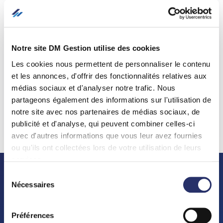
Le plan pluriannuel de travaux et la
réforme...
Notre site DM Gestion utilise des cookies
A compter du 1er janvier 2023, les copropriétés devront
Les cookies nous permettent de personnaliser le contenu
élaborer un projet de plan pluriannuel de travaux (PPT). Le
et les annonces, d'offrir des fonctionnalités relatives aux
...
médias sociaux et d'analyser notre trafic. Nous
partageons également des informations sur l'utilisation de
notre site avec nos partenaires de médias sociaux, de
publicité et d'analyse, qui peuvent combiner celles-ci
En savoir plus
avec d'autres informations que vous leur avez fournies
ou qu'ils ont collectées lors de votre utilisation de leurs
services.
Sélection
Nécessaires
du
consentement
Préférences