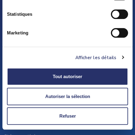
Statistiques
129 Avenue du Bac, 94210 La Varenne Saint-Hilaire
Marketing
Le cabinet
Afficher les détails
Syndic de copropriété
Tout autoriser
Gestion locative
Notre différence
Actualités et conseils
Autoriser la sélection
Contact
Refuser
Vos questions, nos réponses