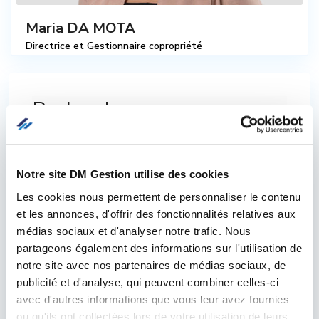
Maria DA MOTA
Directrice et Gestionnaire copropriété
Recherche
Type
Notre site DM Gestion utilise des cookies
Les cookies nous permettent de personnaliser le contenu
et les annonces, d'offrir des fonctionnalités relatives aux
Min. chambre
médias sociaux et d'analyser notre trafic. Nous
partageons également des informations sur l'utilisation de
notre site avec nos partenaires de médias sociaux, de
Min. salle d'eau
publicité et d'analyse, qui peuvent combiner celles-ci
avec d'autres informations que vous leur avez fournies
Ville
ou qu'ils ont collectées lors de votre utilisation de leurs