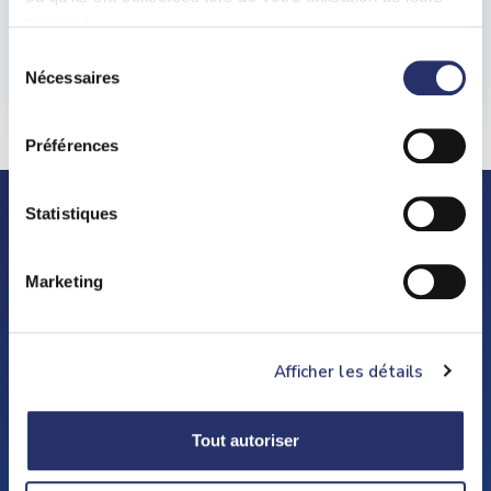
services.
Recherche
Sélection
Nécessaires
du
consentement
Préférences
Statistiques
Marketing
Afficher les détails
129 Avenue du Bac, 94210 La Varenne Saint-Hilaire
Tout autoriser